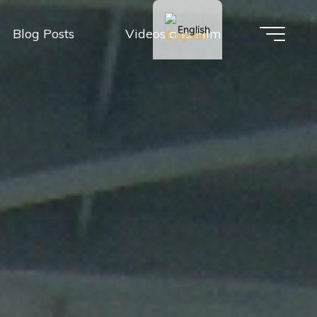
English
Blog Posts
Videos and Film